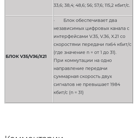
33,6; 38,4; 48,6; 56; 57,6; 115,2 кбит/с.
· Блок обеспечивает два
независимых цифровых канала с
интерфейсами V.35, V.36, X.21 со
скоростями передачи nх64 кбит/c
(где значение n = от 1 до 31).
БЛОК V35/V36/X21
При коммутации на одно
направление передачи
суммарная скорость двух
сигналов не превышает 1984
кбит/с (n = 31)