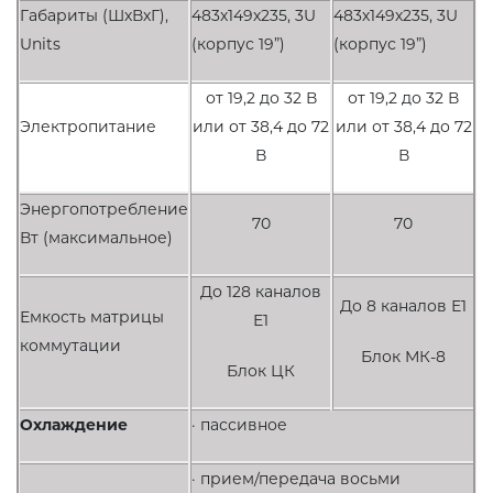
Габариты (ШхВхГ),
483х149х235, 3U
483х149х235, 3U
Units
(корпус 19”)
(корпус 19”)
от 19,2 до 32 В
от 19,2 до 32 В
Электропитание
или от 38,4 до 72
или от 38,4 до 72
В
В
Энергопотребление
70
70
Вт (максимальное)
До 128 каналов
До 8 каналов Е1
Емкость матрицы
Е1
коммутации
Блок МК-8
Блок ЦК
Охлаждение
· пассивное
· прием/передача восьми