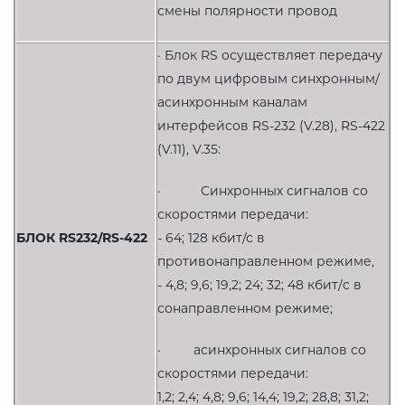
смены полярности провод
· Блок RS осуществляет передачу
по двум цифровым синхронным/
асинхронным каналам
интерфейсов RS-232 (V.28), RS-422
(V.11), V.35:
· Cинхронных сигналов со
скоростями передачи:
БЛОК
RS232/RS-422
- 64; 128 кбит/с в
противонаправленном режиме,
- 4,8; 9,6; 19,2; 24; 32; 48 кбит/c в
сонаправленном режиме;
· асинхронных сигналов со
скоростями передачи:
1,2; 2,4; 4,8; 9,6; 14,4; 19,2; 28,8; 31,2;