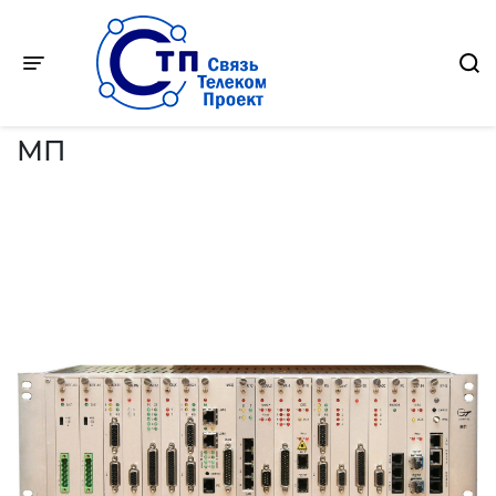
Toggle navigation
Главная
-
Продукция
-
PDH оборудование
-
МП
МП